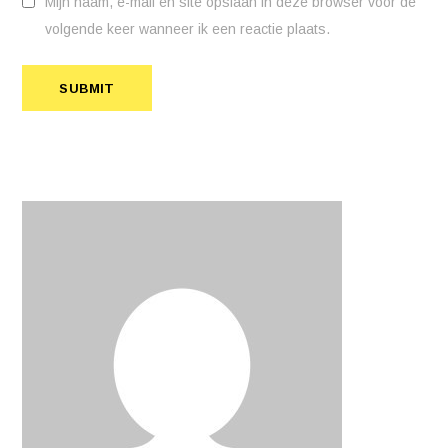
Mijn naam, e-mail en site opslaan in deze browser voor de
volgende keer wanneer ik een reactie plaats.
SUBMIT
SUBMIT