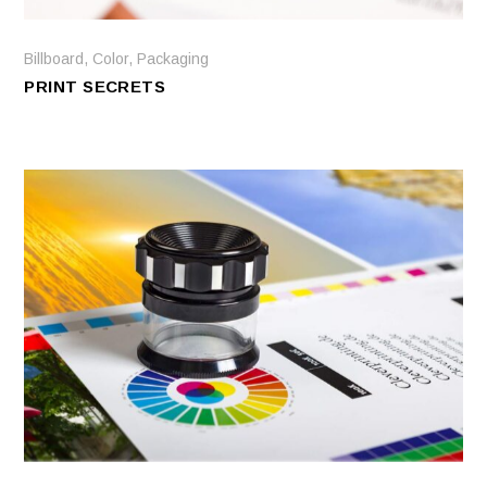
Billboard
,
Color
,
Packaging
PRINT SECRETS