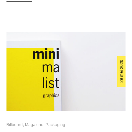
29 mei 2020
Billboard
,
Magazine
,
Packaging