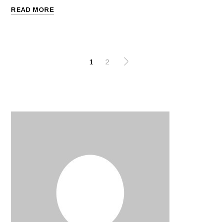
READ MORE
BERICHTEN
1
2
PAGINERING