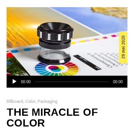
29 mei 2020
Audiospeler
00:00
00:00
Billboard
,
Color
,
Packaging
THE MIRACLE OF
COLOR