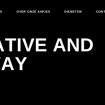
Stickers
E
OVER ONZE AAPJES
DIENSTEN
CON
Drukwerk
Binnenreclame
Stickers
Buitenreclame
A
T
I
V
E
A
N
D
Drukwerk
Kleding & Bedrukkin
Binnenreclame
Promotiemateriaal
W
A
Y
Buitenreclame
Voertuigreclame
Kleding & Bedrukking
Promotiemateriaal
Voertuigreclame