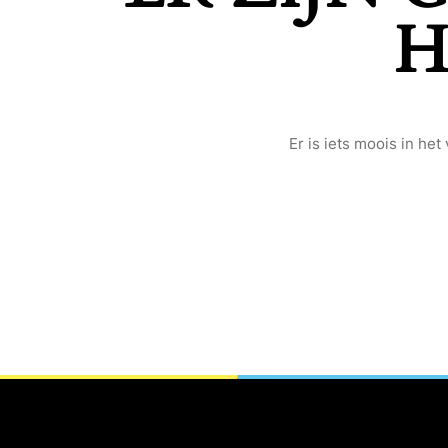
H
Er is iets moois in h