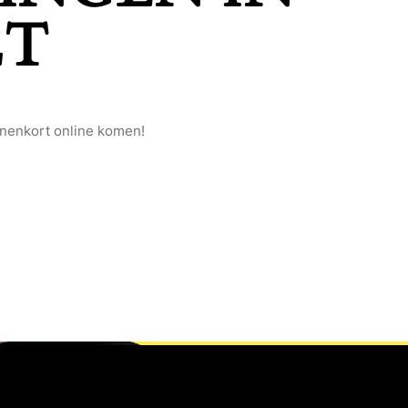
ET
nnenkort online komen!