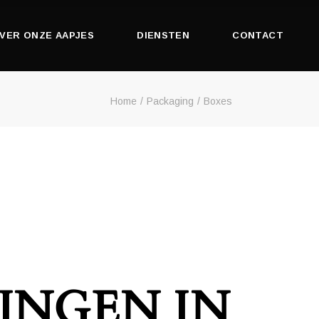
Stickers
VER ONZE AAPJES
DIENSTEN
CONTACT
Drukwerk
Binnenreclame
Home
Packaging
Boxes
Stickers
Buitenreclame
Drukwerk
Kleding & Bedrukking
Binnenreclame
Promotiemateriaal
Buitenreclame
Voertuigreclame
Kleding & Bedrukking
Promotiemateriaal
Voertuigreclame
INGEN IN