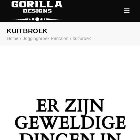
KUITBROEK
Home
Joggingbroek Pantalon
kuitbroek
ER ZIJN
GEWELDIGE